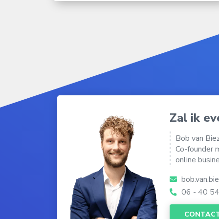
Zal ik e
Bob van Bie
Co-founder m
online busin
bob.van.b
06 - 40 5
CONTAC