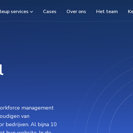
leup services
Cases
Over ons
Het team
K
l
 workforce management
voudigen van
r bedrijven. Al bijna 10
et hun website. In de