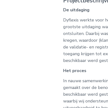
Projectbeschrijv
De uitdaging
Dyflexis werkte voor h
grootste uitdaging was
ontsluiten. Daarbij wa
kregen, waardoor (kl
de validatie- en regis
toegang krijgen tot ex
beschikbaar werd gest
Het proces
In nauwe samenwerking
gemaakt over de benod
beschikbaar werd geste
waarbij wij ondersteu
uitvoerbaarheid te be