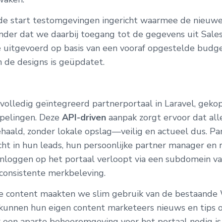
 de start testomgevingen ingericht waarmee de nieuwe 
nder dat we daarbij toegang tot de gegevens uit Sales
uitgevoerd op basis van een vooraf opgestelde budgetin
 de designs is geüpdatet.
olledig geïntegreerd partnerportaal in Laravel, geko
ppelingen. Deze
API-driven
aanpak zorgt ervoor dat alle
haald, zonder lokale opslag—veilig en actueel dus. Pa
cht in hun leads, hun persoonlijke partner manager en 
inloggen op het portaal verloopt via een subdomein va
 consistente merkbeleving.
de content maakten we slim gebruik van de bestaand
r kunnen hun eigen content marketeers nieuws en tips 
r een aparte beheeromgeving voor het portaal nodig is