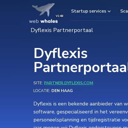
Startup services
Sca
V2.68
Dyflexis Partnerportaal
Dyflexis
Partnerportaa
SITE:
PARTNER.DYFLEXIS.COM
LOCATIE:
DEN HAAG
Dyflexis is een bekende aanbieder van
software, gespecialiseerd in het vereen
personeelsplanning en tijdregistratie voo
jaar mogen wij Dyflexis ondersteunen m