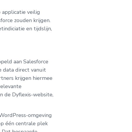
applicatie veilig
force zouden krijgen.
diciatie en tijdslijn,
ppeld aan Salesforce
 data direct vanuit
rtners krijgen hiermee
relevante
n de Dyflexis-website,
e WordPress-omgeving
op één centrale plek
. Dat bespaarde