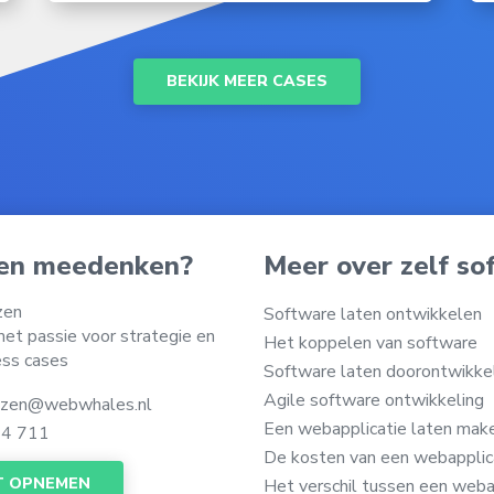
BEKIJK MEER CASES
ven meedenken?
Meer over zelf so
zen
Software laten ontwikkelen
et passie voor strategie en
Het koppelen van software
ess cases
Software laten doorontwikke
Agile software ontwikkeling
iezen@webwhales.nl
Een webapplicatie laten mak
44 711
De kosten van een webapplic
T OPNEMEN
Het verschil tussen een weba