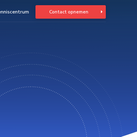
enniscentrum
Contact opnemen