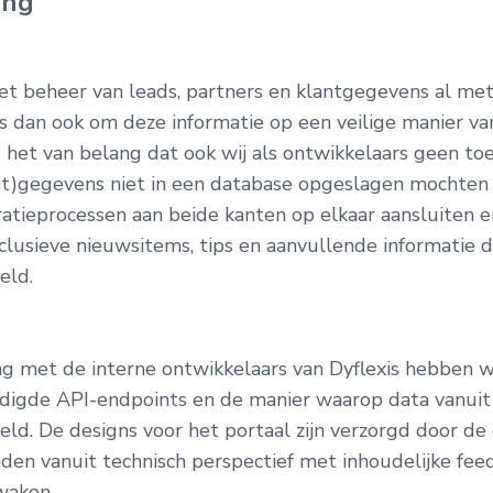
ing
et beheer van leads, partners en klantgegevens al met
 dan ook om deze informatie op een veilige manier van
s het van belang dat ook wij als ontwikkelaars geen t
ant)gegevens niet in een database opgeslagen mochte
tratieprocessen aan beide kanten op elkaar aansluiten
clusieve nieuwsitems, tips en aanvullende informatie d
eld.
 met de interne ontwikkelaars van Dyflexis hebben we
igde API-endpoints en de manier waarop data vanuit 
ld. De designs voor het portaal zijn verzorgd door de 
nden vanuit technisch perspectief met inhoudelijke fe
waken.