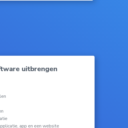
ftware uitbrengen
len
en
atie
pplicatie, app en een website