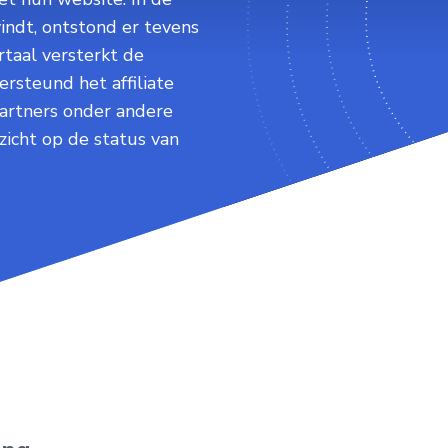
vindt, ontstond er tevens
rtaal versterkt de
steund het affiliate
artners onder andere
zicht op de status van