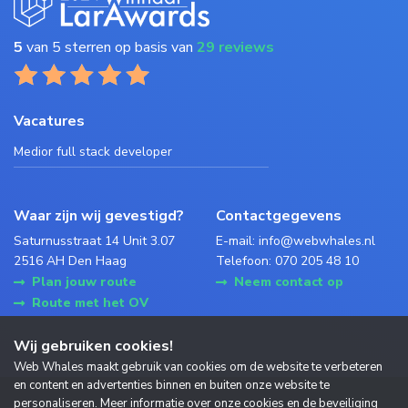
5
van 5 sterren op basis van
29 reviews
Vacatures
Medior full stack developer
Waar zijn wij gevestigd?
Contactgegevens
Saturnusstraat 14 Unit 3.07
E-mail:
info@webwhales.nl
2516 AH Den Haag
Telefoon:
070 205 48 10
Plan jouw route
Neem contact op
Route met het OV
Wij gebruiken cookies!
Web Whales maakt gebruik van cookies om de website te verbeteren
en content en advertenties binnen en buiten onze website te
personaliseren. Meer informatie over onze cookies en de beveiliging