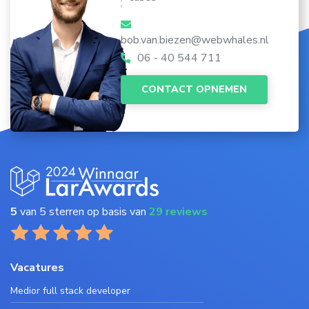
bob.van.biezen@webwhales.nl
06 - 40 544 711
CONTACT OPNEMEN
5
van 5 sterren op basis van
29 reviews
Vacatures
Medior full stack developer